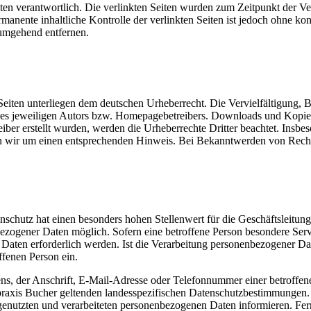
 Seiten verantwortlich. Die verlinkten Seiten wurden zum Zeitpunkt der
manente inhaltliche Kontrolle der verlinkten Seiten ist jedoch ohne ko
umgehend entfernen.
n Seiten unterliegen dem deutschen Urheberrecht. Die Vervielfältigung,
es jeweiligen Autors bzw. Homepagebetreibers. Downloads und Kopien d
eiber erstellt wurden, werden die Urheberrechte Dritter beachtet. Insbe
en wir um einen entsprechenden Hinweis. Bei Bekanntwerden von Recht
schutz hat einen besonders hohen Stellenwert für die Geschäftsleitung
ezogener Daten möglich. Sofern eine betroffene Person besondere Serv
ten erforderlich werden. Ist die Verarbeitung personenbezogener Daten
ffenen Person ein.
, der Anschrift, E-Mail-Adresse oder Telefonnummer einer betroffenen
raxis Bucher geltenden landesspezifischen Datenschutzbestimmungen. 
enutzten und verarbeiteten personenbezogenen Daten informieren. Fern