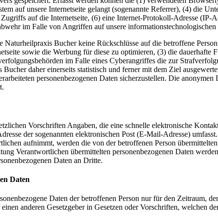
rvers gespeichert. Erfasst werden können die (1) verwendeten Browser
ystem auf unsere Internetseite gelangt (sogenannte Referrer), (4) die U
Zugriffs auf die Internetseite, (6) eine Internet-Protokoll-Adresse (IP-
abwehr im Falle von Angriffen auf unsere informationstechnologischen
e Naturheilpraxis Bucher keine Rückschlüsse auf die betroffene Person.
ternetseite sowie die Werbung für diese zu optimieren, (3) die dauerhaf
fverfolgungsbehörden im Falle eines Cyberangriffes die zur Strafverfo
Bucher daher einerseits statistisch und ferner mit dem Ziel ausgewer
 verarbeiteten personenbezogenen Daten sicherzustellen. Die anonymen 
t.
esetzlichen Vorschriften Angaben, die eine schnelle elektronische Kon
resse der sogenannten elektronischen Post (E-Mail-Adresse) umfasst. 
tlichen aufnimmt, werden die von der betroffenen Person übermittelte
arbeitung Verantwortlichen übermittelten personenbezogenen Daten werd
ersonenbezogenen Daten an Dritte.
nen Daten
ersonenbezogene Daten der betroffenen Person nur für den Zeitraum, der
einen anderen Gesetzgeber in Gesetzen oder Vorschriften, welchen der 