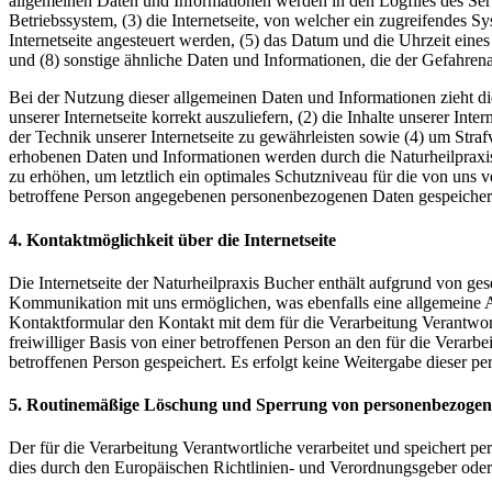
allgemeinen Daten und Informationen werden in den Logfiles des Se
Betriebssystem, (3) die Internetseite, von welcher ein zugreifendes S
Internetseite angesteuert werden, (5) das Datum und die Uhrzeit eines 
und (8) sonstige ähnliche Daten und Informationen, die der Gefahren
Bei der Nutzung dieser allgemeinen Daten und Informationen zieht di
unserer Internetseite korrekt auszuliefern, (2) die Inhalte unserer In
der Technik unserer Internetseite zu gewährleisten sowie (4) um Stra
erhobenen Daten und Informationen werden durch die Naturheilpraxis 
zu erhöhen, um letztlich ein optimales Schutzniveau für die von uns
betroffene Person angegebenen personenbezogenen Daten gespeicher
4. Kontaktmöglichkeit über die Internetseite
Die Internetseite der Naturheilpraxis Bucher enthält aufgrund von g
Kommunikation mit uns ermöglichen, was ebenfalls eine allgemeine Ad
Kontaktformular den Kontakt mit dem für die Verarbeitung Verantwor
freiwilliger Basis von einer betroffenen Person an den für die Ver
betroffenen Person gespeichert. Es erfolgt keine Weitergabe dieser p
5. Routinemäßige Löschung und Sperrung von personenbezoge
Der für die Verarbeitung Verantwortliche verarbeitet und speichert p
dies durch den Europäischen Richtlinien- und Verordnungsgeber oder 